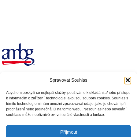
AMBG, LTD s.r.o.
Spravovat Souhlas
Generála Sochora 1379/6
Ostrava – Poruba
Abychom poskytli co nejlepší služby, používáme k ukládání a/nebo přístupu
k informacím o zařízení, technologie jako jsou soubory cookies. Souhlas s
Telefon: 800 100 575
těmito technologiemi nám umožní zpracovávat údaje, jako je chování při
Facebook
Instagram
procházení nebo jedinečná ID na tomto webu. Nesouhlas nebo odvolání
souhlasu může nepříznivě ovlivnit určité vlastnosti a funkce.
Kariéra
Reklamační řád
Příjmout