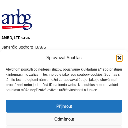
AMBG, LTD s.r.o.
Generála Sochora 1379/6
Ostrava – Poruba
Spravovat Souhlas
Telefon: 800 100 575
Abychom poskytli co nejlepší služby, používáme k ukládání a/nebo přístupu
Facebook
Instagram
k informacím o zařízení, technologie jako jsou soubory cookies. Souhlas s
Kariéra
těmito technologiemi nám umožní zpracovávat údaje, jako je chování při
procházení nebo jedinečná ID na tomto webu. Nesouhlas nebo odvolání
Reklamační řád
souhlasu může nepříznivě ovlivnit určité vlastnosti a funkce.
Ochrana osobních údajů
Příjmout
Prohlášení o shodě
Všeobecné obchodní podmínky
Odmítnout