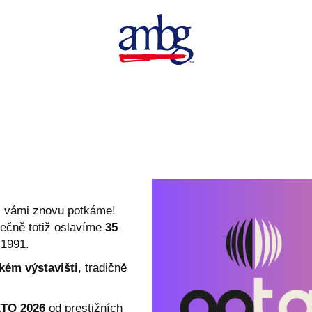
s vámi znovu potkáme!
lečně totiž oslavíme
35
 1991.
kém výstavišti
, tradičně
ÉTO 2026
od prestižních