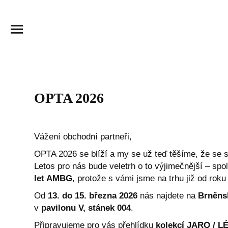
OPTA 2026
Vážení obchodní partneři,
OPTA 2026 se blíží a my se už teď těšíme, že se 
Letos pro nás bude veletrh o to výjimečnější – spo
let AMBG
, protože s vámi jsme na trhu již od roku
Od
13. do 15. března 2026
nás najdete na
Brněns
v
pavilonu V, stánek 004
.
Připravujeme pro vás přehlídku
kolekcí JARO / L