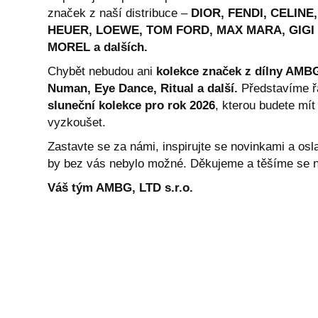
značek z naší distribuce –
DIOR, FENDI, CELINE
HEUER, LOEWE, TOM FORD, MAX MARA, GIGI 
MOREL a dalších.
Chybět nebudou ani
kolekce značek z dílny AMBG
Numan, Eye Dance, Ritual a další.
Představíme ř
sluneční kolekce pro rok 2026
, kterou budete mít
vyzkoušet.
Zastavte se za námi, inspirujte se novinkami a osl
by bez vás nebylo možné. Děkujeme a těšíme se n
Váš tým AMBG, LTD s.r.o.