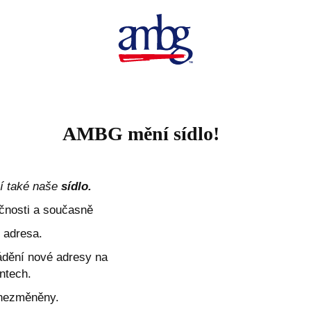
AMBG mění sídlo!
ní také naše
sídlo.
ečnosti a současně
 adresa.
ádění nové adresy na
ntech.
í nezměněny.