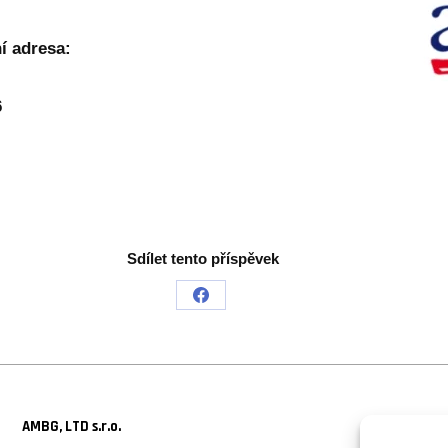
í adresa:
6
Sdílet tento příspěvek
Share
on
Facebook
AMBG, LTD s.r.o.
Kar