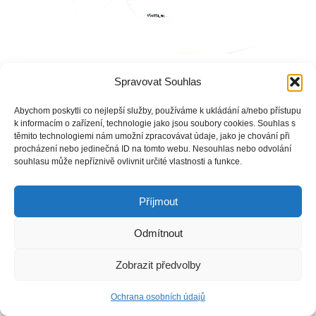
Spravovat Souhlas
Copyright © Weiron Dynamics, s.r.o. |
Tvorba webových stránek
a
SEO
Abychom poskytli co nejlepší služby, používáme k ukládání a/nebo přístupu
k informacím o zařízení, technologie jako jsou soubory cookies. Souhlas s
těmito technologiemi nám umožní zpracovávat údaje, jako je chování při
procházení nebo jedinečná ID na tomto webu. Nesouhlas nebo odvolání
souhlasu může nepříznivě ovlivnit určité vlastnosti a funkce.
Příjmout
Odmítnout
Zobrazit předvolby
Ochrana osobních údajů