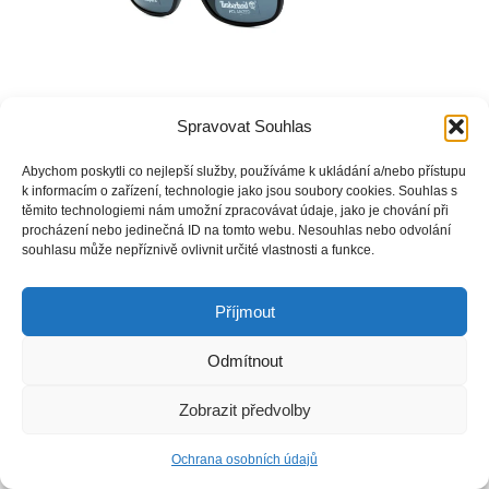
Spravovat Souhlas
Copyright © Weiron Dynamics, s.r.o. |
Tvorba webových stránek
a
SEO
Abychom poskytli co nejlepší služby, používáme k ukládání a/nebo přístupu
k informacím o zařízení, technologie jako jsou soubory cookies. Souhlas s
těmito technologiemi nám umožní zpracovávat údaje, jako je chování při
procházení nebo jedinečná ID na tomto webu. Nesouhlas nebo odvolání
souhlasu může nepříznivě ovlivnit určité vlastnosti a funkce.
Příjmout
Odmítnout
Zobrazit předvolby
Ochrana osobních údajů