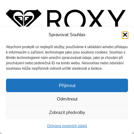
Spravovat Souhlas
Abychom poskytli co nejlepší služby, používáme k ukládání a/nebo přístupu
k informacím o zařízení, technologie jako jsou soubory cookies. Souhlas s
těmito technologiemi nám umožní zpracovávat údaje, jako je chování při
procházení nebo jedinečná ID na tomto webu. Nesouhlas nebo odvolání
souhlasu může nepříznivě ovlivnit určité vlastnosti a funkce.
Příjmout
Odmítnout
Copyright © Weiron Dynamics, s.r.o. |
Tvorba webových stránek
a
SEO
Zobrazit předvolby
Ochrana osobních údajů