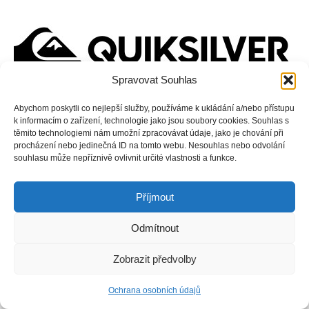
Spravovat Souhlas
Abychom poskytli co nejlepší služby, používáme k ukládání a/nebo přístupu
k informacím o zařízení, technologie jako jsou soubory cookies. Souhlas s
těmito technologiemi nám umožní zpracovávat údaje, jako je chování při
procházení nebo jedinečná ID na tomto webu. Nesouhlas nebo odvolání
souhlasu může nepříznivě ovlivnit určité vlastnosti a funkce.
Příjmout
Odmítnout
Copyright © Weiron Dynamics, s.r.o. |
Tvorba webových stránek
a
SEO
Zobrazit předvolby
Ochrana osobních údajů