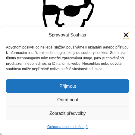
Spravovat Souhlas
Abychom poskytli co nejlepší služby, používáme k ukládání a/nebo přístupu
k informacím o zařízení, technologie jako jsou soubory cookies. Souhlas s
těmito technologiemi nám umožní zpracovávat údaje, jako je chování při
procházení nebo jedinečná ID na tomto webu. Nesouhlas nebo odvolání
souhlasu může nepříznivě ovlivnit určité vlastnosti a funkce.
Příjmout
Odmítnout
Copyright © Weiron Dynamics, s.r.o. |
Tvorba webových stránek
a
SEO
Zobrazit předvolby
Ochrana osobních údajů