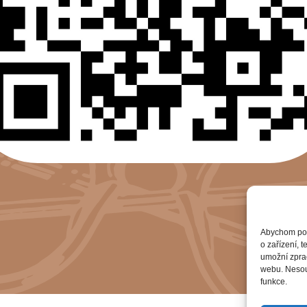
Abychom posk
o zařízení, 
umožní zprac
webu. Nesouh
funkce.